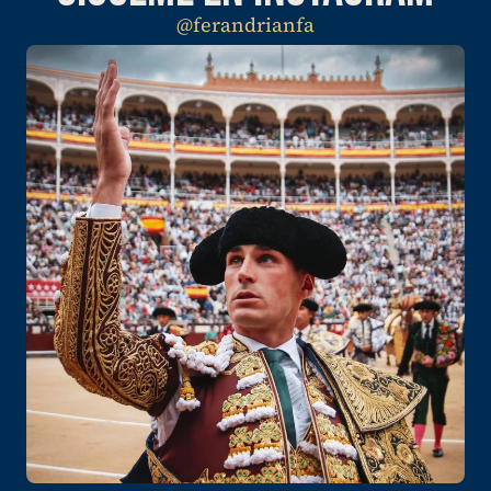
@ferandrianfa