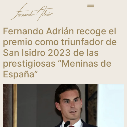
Fernando Adrián recoge el
premio como triunfador de
San Isidro 2023 de las
prestigiosas “Meninas de
España”