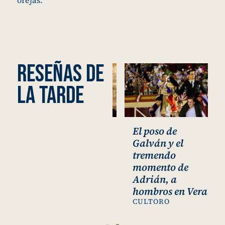
orejas.
RESEÑAS DE
LA TARDE
La garra de
El poso de
David Galván y
Galván y el
la efectividad de
tremendo
Fernando
momento de
Adrián, puerta
Adrián, a
grande en Vera
hombros en Vera
MUNDOTORO
CULTORO