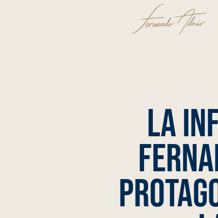
La In
Ferna
protago