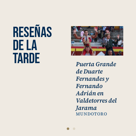
RESEÑAS
DE LA
TARDE
Puerta Grande
Fernando
de Duarte
Adrián y
d
Fernandes y
Duarte
F
Fernando
Fernandes a
Adrián en
hombros en
l
Valdetorres del
Valdetorres del
V
Jarama
Jarama
MUNDOTORO
BURLADERO