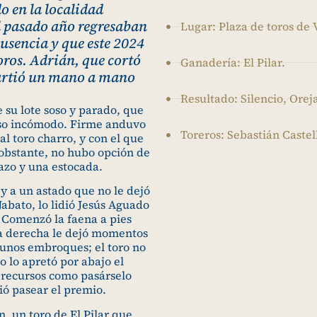
do en la localidad
l pasado año regresaban
Lugar: Plaza de toros de 
ausencia y que este 2024
toros. Adrián, que cortó
Ganadería: El Pilar.
mpartió un mano a mano
Resultado: Silencio, Oreja
 su lote soso y parado, que
uso incómodo. Firme anduvo
Toreros: Sebastián Castel
al toro charro, y con el que
obstante, no hubo opción de
hazo y una estocada.
y a un astado que no le dejó
Jabato, lo lidió Jesús Aguado
. Comenzó la faena a pies
 la derecha le dejó momentos
gunos embroques; el toro no
o lo apretó por abajo el
e recursos como pasárselo
tió pasear el premio.
n, un toro de El Pilar que