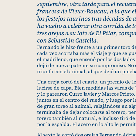
septiembre, otra tarde para el recuer
francesa de Vieux-Boucau, a la que e
los festejos taurinos tras décadas de 
ha vuelto a celebrar otra corrida de 
tres orejas a su lote de El Pilar, co
con Sebastián Castella.
Fernando le hizo frente a un primer toro de
cada vez acortaba más el viaje y que se p
el madrileño, que enseñó por los dos lados 
dejó de nuevo patente su compromiso. No 
triunfo con el animal, al que dejó un pinc
Una oreja cortó del cuarto, un premio de le
lucirse de capa. Bien medidas las varas de 
y lo parearon Curro Javier y Marcos Prieto
juntos en el centro del ruedo, y luego por
de gran toreo al animal, relajándose en al
terminaba de dejar colocarse al torero, per
torero también al natural, e incluso tiró d
por la espalda. El acero en lo alto le permi
Al sexto le cortó dos orejas Fernando Adriá