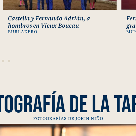
Fernando Adrián y Castella, puerta
Adr
grande en Vieux-Boucau-les-Bains
Fra
MUNDOTORO
ore
con
CUL
TOGRAFÍA DE LA TA
FOTOGRAFÍAS DE JOKIN NIÑO