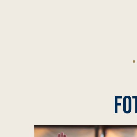
Castella y Fernando Adrián, a
hombros en Vieux Boucau
os
BURLADERO
FO