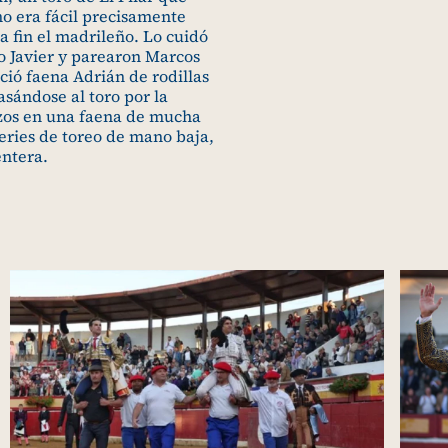
o era fácil precisamente
 a fin el madrileño. Lo cuidó
o Javier y parearon Marcos
ició faena Adrián de rodillas
asándose al toro por la
azos en una faena de mucha
eries de toreo de mano baja,
entera.